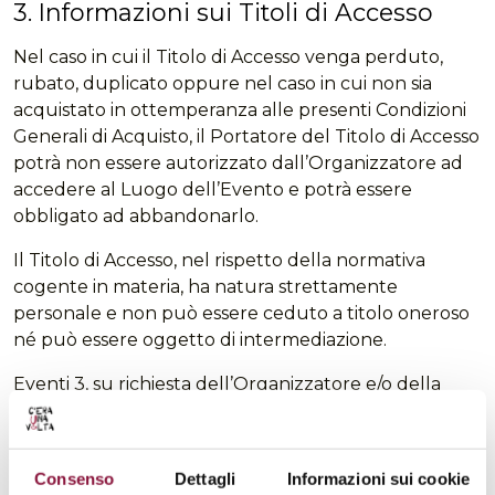
3. Informazioni sui Titoli di Accesso
Nel caso in cui il Titolo di Accesso venga perduto,
rubato, duplicato oppure nel caso in cui non sia
acquistato in ottemperanza alle presenti Condizioni
Generali di Acquisto, il Portatore del Titolo di Accesso
potrà non essere autorizzato dall’Organizzatore ad
accedere al Luogo dell’Evento e potrà essere
obbligato ad abbandonarlo.
Il Titolo di Accesso, nel rispetto della normativa
cogente in materia, ha natura strettamente
personale e non può essere ceduto a titolo oneroso
né può essere oggetto di intermediazione.
Eventi 3, su richiesta dell’Organizzatore e/o della
Pubblica Autorità, potrà in qualsiasi momento
annullare un Titolo di Accesso.
4. Prezzo e Commissioni
Consenso
Dettagli
Informazioni sui cookie