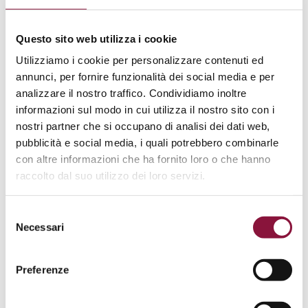
Il prezzo complessivo del Titolo di Accesso è
determinato dall’ammontare del valore nominale,
Questo sito web utilizza i cookie
dei diritti di prevendita e delle eventuali commissioni
Utilizziamo i cookie per personalizzare contenuti ed
di servizio. Tali importi sono indicati separatamente e
annunci, per fornire funzionalità dei social media e per
prima del pagamento. Il prezzo dei Titoli di Accesso,
analizzare il nostro traffico. Condividiamo inoltre
così come le commissioni di servizio e i diritti di
informazioni sul modo in cui utilizza il nostro sito con i
prevendita devono intendersi inclusivi dell’Iva
nostri partner che si occupano di analisi dei dati web,
applicabile.
pubblicità e social media, i quali potrebbero combinarle
con altre informazioni che ha fornito loro o che hanno
5. Modalità di Acquisto
raccolto dal suo utilizzo dei loro servizi.
Il pagamento dei Titoli di Accesso può essere
effettuato mediante le seguenti modalità:
Selezione
Necessari
del
– Carte di Debito /Carte di Credito dei circuiti Visa,
consenso
Mastercard e Maestro
Preferenze
Eventi 3 non viene mai messo a conoscenza dei dati
utilizzati dal Cliente per l’attivazione della propria