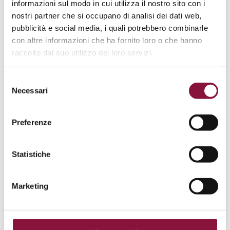
informazioni sul modo in cui utilizza il nostro sito con i
nostri partner che si occupano di analisi dei dati web,
pubblicità e social media, i quali potrebbero combinarle
con altre informazioni che ha fornito loro o che hanno
raccolto dal suo utilizzo dei loro servizi.
Selezione
Pranzo a sei mani: l'Oriente incontra la
Necessari
del
Laguna
consenso
5 piatti, 3 tradizioni gastronomiche, 5 vini.
Preferenze
A partire da 70,00 €
IVA Inclusa
Statistiche
13 Aprile 2024
Marketing
Dettagli